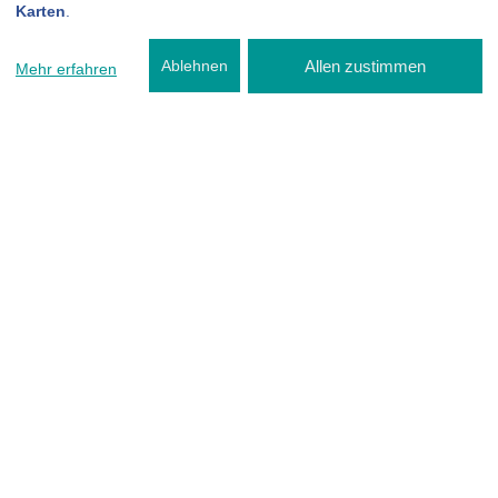
Karten
.
Allen zustimmen
Ablehnen
Mehr erfahren
Bremsenservice
Zuverlässiger Bremsenservice bei
Ralf Mertin Kfz- Meisterbetrieb in
48317 Drensteinfurt
Herzlich willkommen bei Ralf Mertin Kfz- Meisterbetrieb in
48317 Drensteinfurt - Ihrem kompetenten Partner für
erstklassigen Bremsenservice. Unsere hochqualifizierten
Techniker bieten Ihnen professionelle Dienstleistungen
rund um Ihre Bremsanlage, um Ihre Fahrsicherheit und die